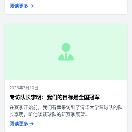
阅读更多
2026年3月10日
专访队长李明：我们的目标是全国冠军
在赛季开始前，我们有幸采访到了清华大学篮球队的队
长李明，听他谈谈球队的新赛季展望...
阅读更多