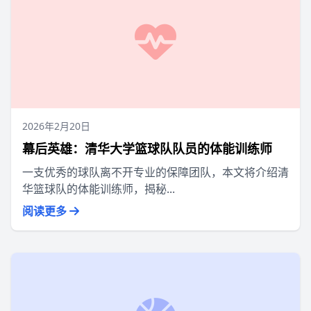
2026年2月20日
幕后英雄：清华大学篮球队队员的体能训练师
一支优秀的球队离不开专业的保障团队，本文将介绍清
华篮球队的体能训练师，揭秘...
阅读更多