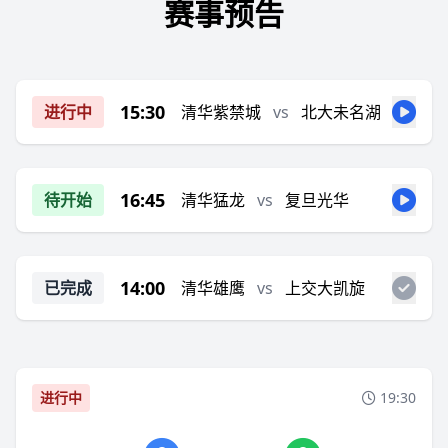
赛事预告
15:30
进行中
清华紫禁城
vs
北大未名湖
16:45
待开始
清华猛龙
vs
复旦光华
14:00
已完成
清华雄鹰
vs
上交大凯旋
进行中
19:30